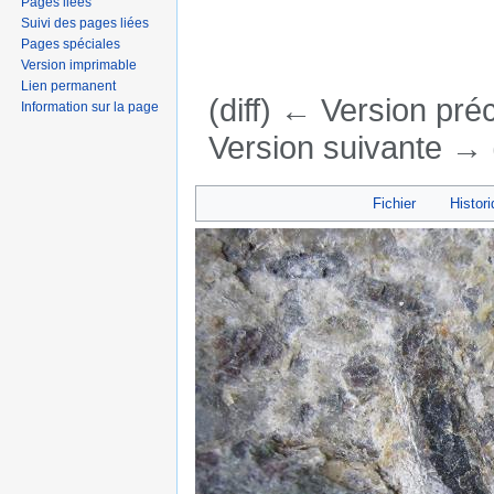
Pages liées
Suivi des pages liées
Pages spéciales
Version imprimable
Lien permanent
(diff) ← Version préc
Information sur la page
Version suivante → (
Aller à :
navigation
,
rechercher
Fichier
Histori