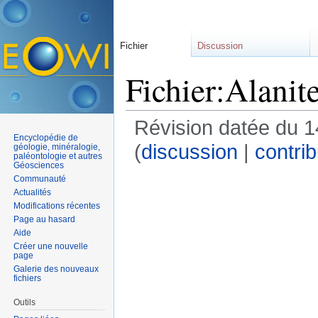
Fichier
Discussion
Fichier:Alanit
Révision datée du 1
Encyclopédie de
(
discussion
|
contrib
géologie, minéralogie,
paléontologie et autres
Géosciences
Communauté
Actualités
Modifications récentes
Page au hasard
Aide
Créer une nouvelle
page
Galerie des nouveaux
fichiers
Outils