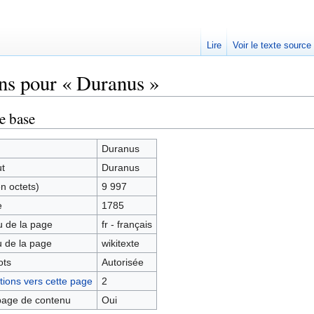
Lire
Voir le texte source
ns pour « Duranus »
rechercher
e base
Duranus
ut
Duranus
en octets)
9 997
e
1785
 de la page
fr - français
 de la page
wikitexte
ots
Autorisée
ions vers cette page
2
age de contenu
Oui