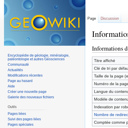
Page
Discussion
Informatio
Aller à :
navigation
,
Informations d
Encyclopédie de géologie, minéralogie,
paléontologie et autres Géosciences
Titre affiché
Communauté
Clé de tri par défa
Actualités
Modifications récentes
Taille de la page (
Page au hasard
Numéro de la pag
Aide
Langue du contenu
Créer une nouvelle page
Galerie des nouveaux fichiers
Modèle de contenu
Indexation par rob
Outils
Pages liées
Nombre de redirect
Suivi des pages liées
Comptée comme p
Pages spéciales