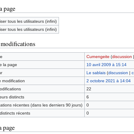
la page
ser tous les utilisateurs (infini)
ser tous les utilisateurs (infini)
 modifications
ge
Cumengeite
(
discussion
e la page
10 avril 2009 à 15:14
ur
Le sablais
(
discussion
|
c
e modification
2 octobre 2021 à 14:04
difications
22
urs distincts
6
tions récentes (dans les derniers 90 jours)
0
istincts récents
0
a page