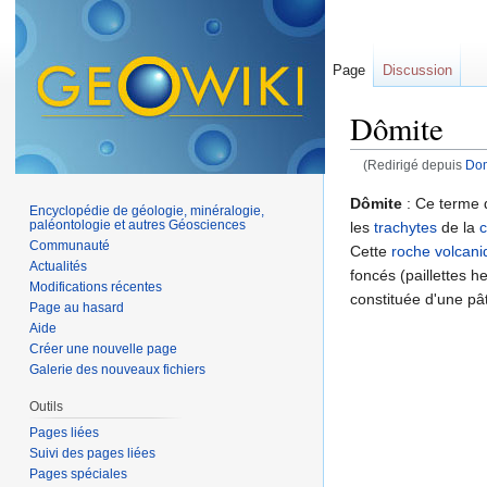
Page
Discussion
Dômite
(Redirigé depuis
Dom
Aller à :
navigation
,
Dômite
: Ce terme 
Encyclopédie de géologie, minéralogie,
paléontologie et autres Géosciences
les
trachytes
de la
c
Communauté
Cette
roche volcani
Actualités
foncés (paillettes 
Modifications récentes
constituée d'une pâ
Page au hasard
Aide
Créer une nouvelle page
Galerie des nouveaux fichiers
Outils
Pages liées
Suivi des pages liées
Pages spéciales