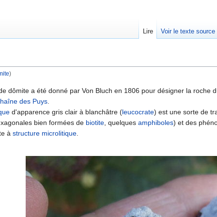
Lire
Voir le texte source
ite
)
rechercher
de dômite a été donné par Von Bluch en 1806 pour désigner la roche 
haîne des Puys
.
que
d'apparence gris clair à blanchâtre (
leucocrate
) est une sorte de t
hexagonales bien formées de
biotite
, quelques
amphiboles
) et des phéno
te à
structure
microlitique
.