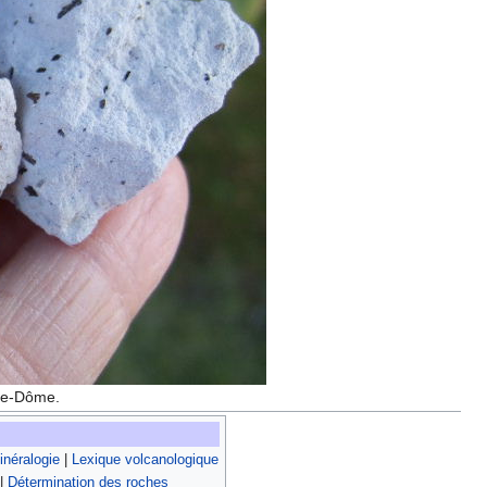
de-Dôme.
néralogie
|
Lexique volcanologique
|
Détermination des roches