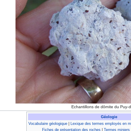
Echantillons de dômite du Puy-
Géologie
Vocabulaire géologique
|
Lexique des termes employés en mi
Fiches de présentation des roches
|
Termes miniers