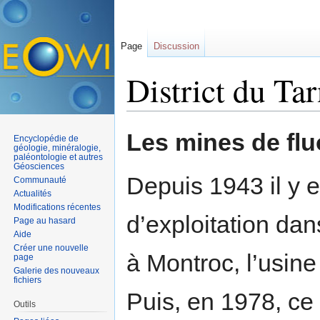
Page
Discussion
District du Ta
Aller à :
navigation
,
rechercher
Les mines de flu
Encyclopédie de
géologie, minéralogie,
paléontologie et autres
Géosciences
Depuis 1943 il y e
Communauté
Actualités
Modifications récentes
d’exploitation dan
Page au hasard
Aide
Créer une nouvelle
à Montroc, l’usine
page
Galerie des nouveaux
fichiers
Puis, en 1978, ce 
Outils