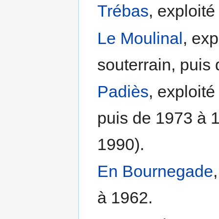
Trébas
, exploit
Le Moulinal
, ex
souterrain, pui
Padiès
, exploit
puis de 1973 à 
1990).
En Bournegade
à 1962.