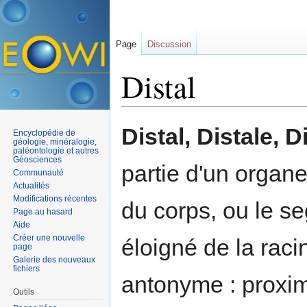
Page
Discussion
Distal
Aller à :
navigation
,
rechercher
Distal, Distale, 
Encyclopédie de
géologie, minéralogie,
paléontologie et autres
Géosciences
partie d'un organe
Communauté
Actualités
Modifications récentes
du corps, ou le s
Page au hasard
Aide
Créer une nouvelle
éloigné de la rac
page
Galerie des nouveaux
fichiers
antonyme : proxi
Outils