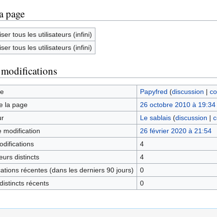
la page
ser tous les utilisateurs (infini)
ser tous les utilisateurs (infini)
 modifications
ge
Papyfred
(
discussion
|
co
e la page
26 octobre 2010 à 19:34
ur
Le sablais
(
discussion
|
c
e modification
26 février 2020 à 21:54
difications
4
urs distincts
4
tions récentes (dans les derniers 90 jours)
0
istincts récents
0