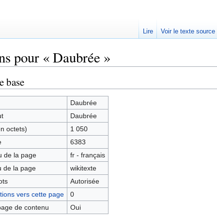
Lire
Voir le texte source
ns pour « Daubrée »
rechercher
e base
Daubrée
ut
Daubrée
en octets)
1 050
e
6383
 de la page
fr - français
 de la page
wikitexte
ots
Autorisée
ions vers cette page
0
age de contenu
Oui