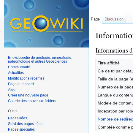
Page
Discussion
Informatio
Aller à :
navigation
,
Informations d
Encyclopédie de géologie, minéralogie,
paléontologie et autres Géosciences
Titre affiché
Communauté
Clé de tri par défa
Actualités
Modifications récentes
Taille de la page (
Page au hasard
Numéro de la pag
Aide
Langue du contenu
Créer une nouvelle page
Galerie des nouveaux fichiers
Modèle de contenu
Indexation par rob
Outils
Pages liées
Nombre de redirect
Suivi des pages liées
Comptée comme p
Pages spéciales