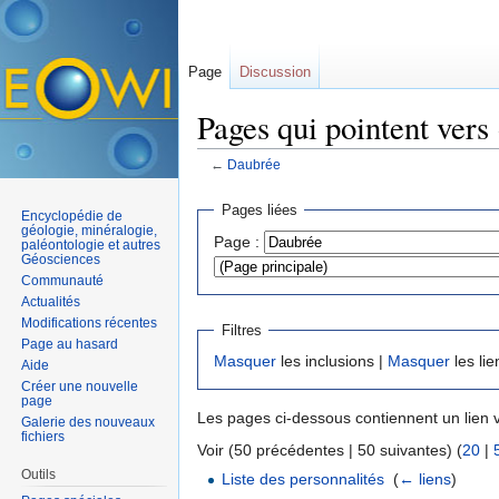
Page
Discussion
Pages qui pointent vers
←
Daubrée
Aller à :
navigation
,
rechercher
Pages liées
Encyclopédie de
géologie, minéralogie,
Page :
paléontologie et autres
Géosciences
Communauté
Actualités
Modifications récentes
Filtres
Page au hasard
Masquer
les inclusions |
Masquer
les lie
Aide
Créer une nouvelle
page
Les pages ci-dessous contiennent un lien 
Galerie des nouveaux
fichiers
Voir (50 précédentes | 50 suivantes) (
20
|
Outils
Liste des personnalités
‎
(
← liens
)