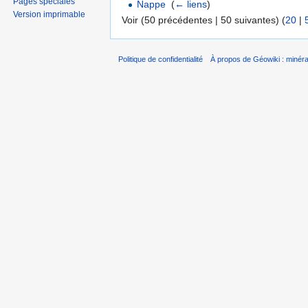
Pages spéciales
Nappe
‎
(
← liens
)
Version imprimable
Voir (50 précédentes | 50 suivantes) (
20
|
Politique de confidentialité
À propos de Géowiki : minérau