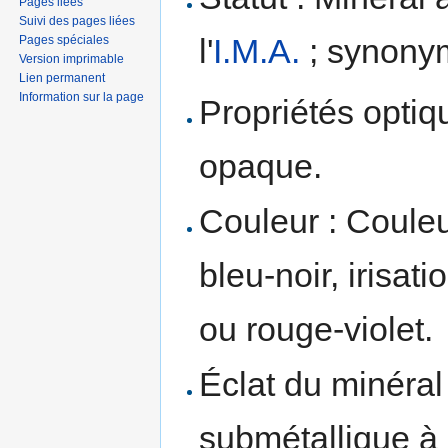
Pages liées
Suivi des pages liées
l'
I.M.A.
; synony
Pages spéciales
Version imprimable
Lien permanent
Information sur la page
Propriétés optiqu
opaque.
Couleur : Couleu
bleu-noir, irisati
ou rouge-violet.
Éclat du minéral 
submétallique à