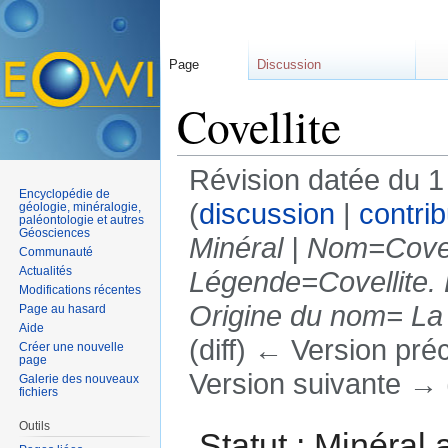
Page
Discussion
Covellite
Révision datée du 
Encyclopédie de
(
discussion
|
contrib
géologie, minéralogie,
paléontologie et autres
Géosciences
Minéral | Nom=Covell
Communauté
Actualités
Légende=Covellite. 
Modifications récentes
Origine du nom= La c
Page au hasard
Aide
(diff) ← Version préc
Créer une nouvelle
page
Version suivante → (
Galerie des nouveaux
fichiers
Aller à :
navigation
,
rechercher
Outils
Statut : Minéral