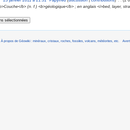
23 janvier 2011 à 21:31
‎
Papyfred
(
discussion
|
contributions
)
‎
. .
(2 0
>Couche</b> (n. f.) <b>géologique</b> ; en anglais <i>bed, layer, stra
À propos de Géowiki : minéraux, cristaux, roches, fossiles, volcans, météorites, etc.
Aver