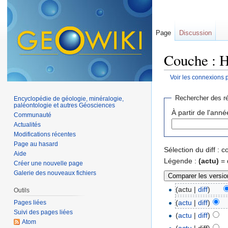
Page
Discussion
Couche : H
Voir les connexions 
Aller à :
navigation
,
Rechercher des ré
Encyclopédie de géologie, minéralogie,
paléontologie et autres Géosciences
À partir de l'anné
Communauté
Actualités
Modifications récentes
Page au hasard
Sélection du diff :
Aide
Légende :
(actu)
= 
Créer une nouvelle page
Galerie des nouveaux fichiers
(actu |
diff
)
Outils
(
actu
|
diff
)
Pages liées
Suivi des pages liées
(
actu
|
diff
)
Atom