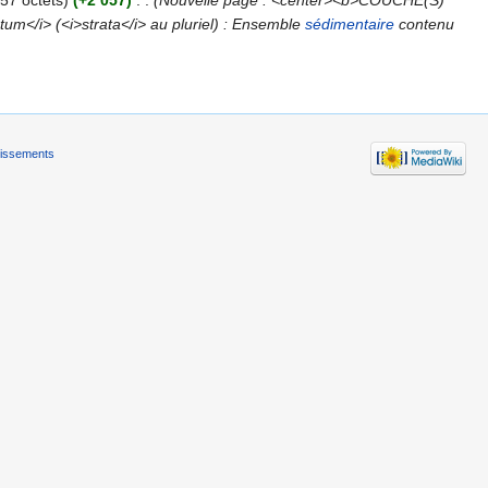
57 octets)
(+2 057)
‎
. .
(Nouvelle page : <center><b>COUCHE(S)
tum</i> (<i>strata</i> au pluriel) : Ensemble
sédimentaire
contenu
tissements