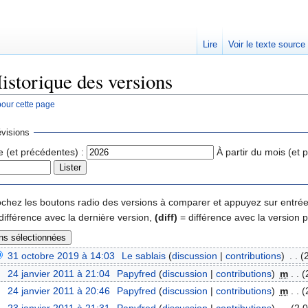
Lire
Voir le texte source
istorique des versions
pour cette page
rechercher
visions
e (et précédentes) :
À partir du mois (et 
 cochez les boutons radio des versions à comparer et appuyez sur entrée
différence avec la dernière version,
(diff)
= différence avec la version 
31 octobre 2019 à 14:03
‎
Le sablais
(
discussion
|
contributions
)
‎
. .
(
24 janvier 2011 à 21:04
‎
Papyfred
(
discussion
|
contributions
)
‎
m
. .
(
24 janvier 2011 à 20:46
‎
Papyfred
(
discussion
|
contributions
)
‎
m
. .
(