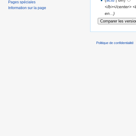
(
actu
| diff)
Pages spéciales
</b></center> <b
Information sur la page
en...)
Politique de confidentialité