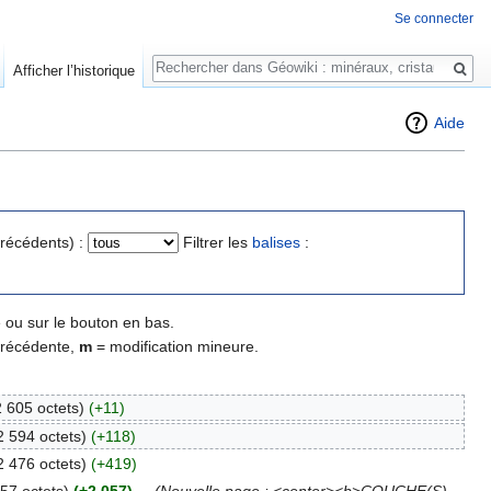
Se connecter
Rechercher
Afficher l’historique
Aide
précédents) :
Filtrer les
balises
:
 ou sur le bouton en bas.
précédente,
m
= modification mineure.
2 605 octets)
(+11)
2 594 octets)
(+118)
2 476 octets)
(+419)