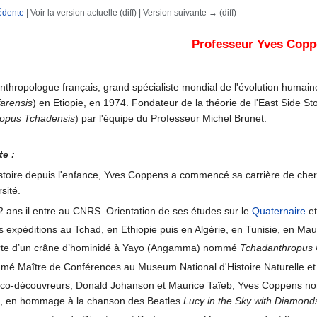
édente
| Voir la version actuelle (diff) | Version suivante → (diff)
rechercher
Professeur Yves Cop
thropologue français, grand spécialiste mondial de l'évolution humaine
farensis
) en Etiopie, en 1974. Fondateur de la théorie de l'East Side Sto
ropus Tchadensis
) par l'équipe du Professeur Michel Brunet.
e :
toire depuis l'enfance, Yves Coppens a commencé sa carrière de cher
sité.
2 ans il entre au CNRS. Orientation de ses études sur le
Quaternaire
et
 expéditions au Tchad, en Ethiopie puis en Algérie, en Tunisie, en Maur
rte d’un crâne d’hominidé à Yayo (Angamma) nommé
Tchadanthropus 
ommé Maître de Conférences au Museum National d'Histoire Naturelle e
 co-découvreurs, Donald Johanson et Maurice Taïeb, Yves Coppens no
e, en hommage à la chanson des Beatles
Lucy in the Sky with Diamond