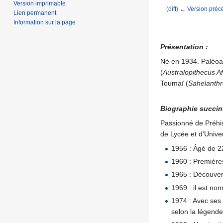
Version imprimable
(
diff
)
← Version préc
Lien permanent
Aller à :
navigation
,
Information sur la page
Présentation :
Né en 1934. Paléoan
(
Australopithecus A
Toumaï (
Sahelanth
Biographie succint
Passionné de Préhis
de Lycée et d'Univer
1956 : Âgé de 2
1960 : Premières
1965 : Découve
1969 : il est n
1974 : Avec ses
selon la légend