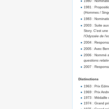
1980 : Nominati
1981 : Proposit
(Hommes / Sing
1983 : Nominatio
2003 : Suite au
Story. C'est une
l'Odyssée de l'
2004 : Responsa
2005 : Avec Bern
2006 : Nommé au 
questions relati
2007 : Responsa
Distinctions
1963 : Prix Edm
1969 : Prix And
1973 : Médaille 
1974 : Grand pr
1975 : Grand pri