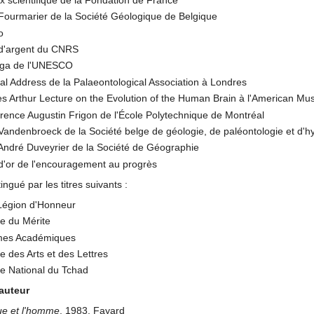
 Fourmarier de la Société Géologique de Belgique
o
 d'argent du CNRS
inga de l'UNESCO
al Address de la Palaeontological Association à Londres
s Arthur Lecture on the Evolution of the Human Brain à l'American Mu
érence Augustin Frigon de l'École Polytechnique de Montréal
Vandenbroeck de la Société belge de géologie, de paléontologie et d'h
 André Duveyrier de la Société de Géographie
 d'or de l'encouragement au progrès
ingué par les titres suivants :
 Légion d'Honneur
re du Mérite
lmes Académiques
re des Arts et des Lettres
dre National du Tchad
'auteur
que et l'homme
, 1983, Fayard