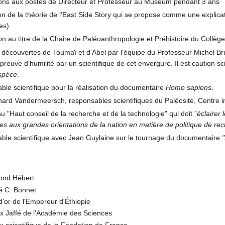
ons aux postes de Directeur et Professeur au Museum pendant 3 ans
ion de la théorie de l’East Side Story qui se propose comme une explic
es)
n au titre de la Chaire de Paléoanthropologie et Préhistoire du Collèg
x découvertes de Toumaï et d’Abel par l'équipe du Professeur Michel B
 preuve d'humilité par un scientifique de cet envergure. Il est caution sc
espèce
.
ble scientifique pour la réalisation du documentaire
Homo sapiens
.
ard Vandermeersch, responsables scientifiques du Paléosite, Centre int
"Haut conseil de la recherche et de la technologie" qui doit "
éclairer 
ves aux grandes orientations de la nation en matière de politique de re
ble scientifique avec Jean Guylaine sur le tournage du documentaire
ond Hébert
ré C. Bonnet
d'or de l'Empereur d'Éthiopie
ix Jaffé de l'Académie des Sciences
x scientifique de la Fondation de France