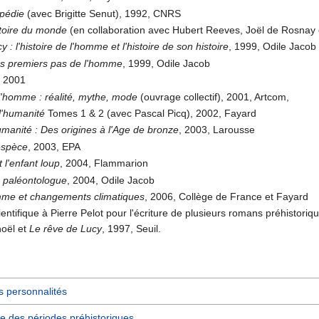
ipédie
(avec Brigitte Senut), 1992, CNRS
stoire du monde
(en collaboration avec Hubert Reeves, Joël de Rosnay 
: l'histoire de l'homme et l'histoire de son histoire
, 1999, Odile Jacob
es premiers pas de l'homme
, 1999, Odile Jacob
, 2001
l'homme : réalité, mythe, mode
(ouvrage collectif), 2001, Artcom,
l'humanité
Tomes 1 & 2 (avec Pascal Picq), 2002, Fayard
manité : Des origines à l'Age de bronze
, 2003, Larousse
espèce
, 2003, EPA
 l'enfant loup
, 2004, Flammarion
 paléontologue
, 2004, Odile Jacob
omme et changements climatiques
, 2006, Collège de France et Fayard
ientifique à Pierre Pelot pour l'écriture de plusieurs romans préhistoriqu
noël et
Le rêve de Lucy
, 1997, Seuil.
s personnalités
e des périodes préhistoriques