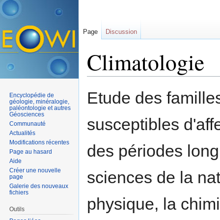
Page
Discussion
Climatologie
Aller à :
navigation
,
rechercher
Etude des famille
Encyclopédie de
géologie, minéralogie,
paléontologie et autres
Géosciences
susceptibles d'aff
Communauté
Actualités
Modifications récentes
des périodes longu
Page au hasard
Aide
Créer une nouvelle
sciences de la nat
page
Galerie des nouveaux
fichiers
physique, la chimi
Outils