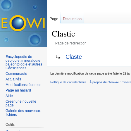
Page
Discussion
Clastie
Page de redirection
Aller à :
navigation
,
rechercher
Rediriger vers :
Claste
Encyclopédie de
géologie, minéralogie,
paléontologie et autres
Géosciences
Communauté
La dernière modification de cette page a été faite le 29 ja
Actualités
Politique de confidentialité
À propos de Géowiki : minérau
Modifications récentes
Page au hasard
Aide
Créer une nouvelle
page
Galerie des nouveaux
fichiers
Outils