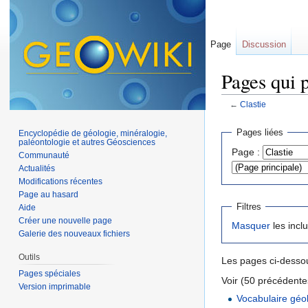
Page
Discussion
Pages qui p
←
Clastie
Aller à :
navigation
,
Pages liées
Encyclopédie de géologie, minéralogie,
paléontologie et autres Géosciences
Page :
Communauté
Actualités
Modifications récentes
Page au hasard
Filtres
Aide
Créer une nouvelle page
Masquer
les incl
Galerie des nouveaux fichiers
Outils
Les pages ci-dessou
Pages spéciales
Voir (50 précédentes
Version imprimable
Vocabulaire géo