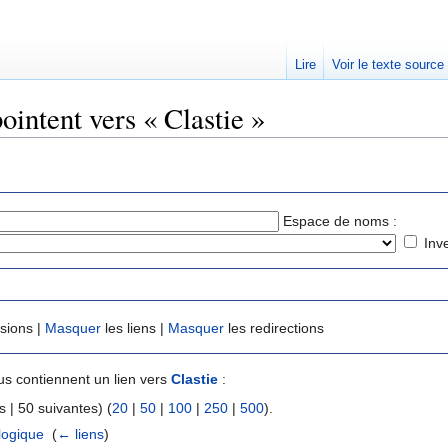
Lire
Voir le texte source
ointent vers « Clastie »
rechercher
Espace de noms :
Inv
usions |
Masquer
les liens |
Masquer
les redirections
s contiennent un lien vers
Clastie
:
 | 50 suivantes) (
20
|
50
|
100
|
250
|
500
).
logique
‎
(
← liens
)