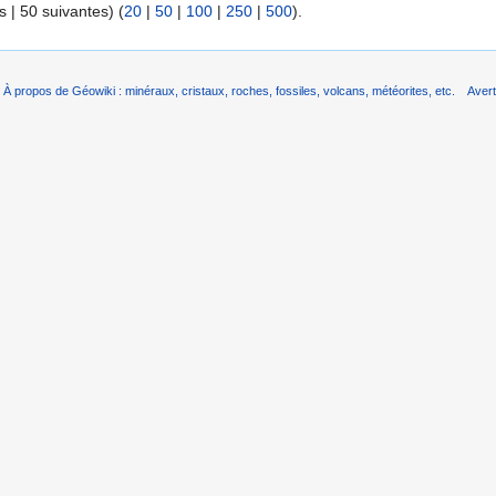
 | 50 suivantes) (
20
|
50
|
100
|
250
|
500
).
À propos de Géowiki : minéraux, cristaux, roches, fossiles, volcans, météorites, etc.
Aver