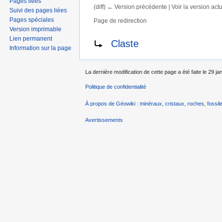
Pages liées
(diff) ← Version précédente | Voir la version actue
Suivi des pages liées
Pages spéciales
Page de redirection
Aller à :
navigation
,
rechercher
Version imprimable
Rediriger vers :
Lien permanent
Claste
Information sur la page
La dernière modification de cette page a été faite le 29 ja
Politique de confidentialité
À propos de Géowiki : minéraux, cristaux, roches, fossile
Avertissements