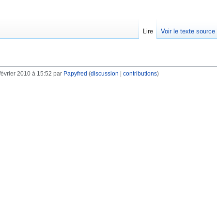
Lire
Voir le texte source
février 2010 à 15:52 par
Papyfred
(
discussion
|
contributions
)