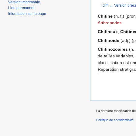
Version imprimable
(
diff
)
← Version préc
Lien permanent
Aller à :
navigation
,
Information sur la page
Chitine
(n. f.) (pro
Arthropodes
.
Chitineux
,
Chitine
Chitinoïde
(adj.) (p
Chitinozoaires
(n. 
de tailles variables
classification est e
Répartition stratig
La dernière modification de 
Politique de confidentialité