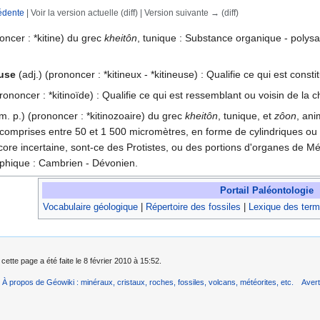
édente
| Voir la version actuelle (diff) | Version suivante → (diff)
rechercher
noncer : *kitine) du grec
kheitôn
, tunique : Substance organique - polysac
use
(adj.) (prononcer : *kitineux - *kitineuse) : Qualifie ce qui est consti
rononcer : *kitinoïde) : Qualifie ce qui est ressemblant ou voisin de la ch
m. p.) (prononcer : *kitinozoaire) du grec
kheitôn
, tunique, et
zôon
, ani
, comprises entre 50 et 1 500 micromètres, en forme de cylindriques ou 
ncore incertaine, sont-ce des Protistes, ou des portions d'organes de M
raphique : Cambrien - Dévonien.
Portail Paléontologie
Vocabulaire géologique
|
Répertoire des fossiles
|
Lexique des term
cette page a été faite le 8 février 2010 à 15:52.
À propos de Géowiki : minéraux, cristaux, roches, fossiles, volcans, météorites, etc.
Aver