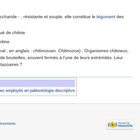
charide - , résistante et souple, elle constitue le
tégument
des
tué de chitine.
itine.
mal ; en anglais :
chitinozoan, Chitinozoa
) : Organismes chitineux,
de bouteilles, souvent fermés à l'une de leurs extrémités. Leur
étazoaires ?
es employés en paléontologie descriptive
tissements