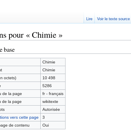
Lire
Voir le texte source
ns pour « Chimie »
rechercher
e base
Chimie
ut
Chimie
en octets)
10 498
e
5286
 de la page
fr - français
 de la page
wikitexte
ots
Autorisée
ions vers cette page
3
age de contenu
Oui