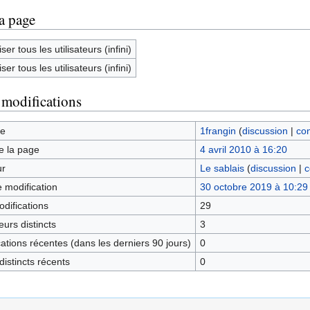
la page
ser tous les utilisateurs (infini)
ser tous les utilisateurs (infini)
 modifications
ge
1frangin
(
discussion
|
con
e la page
4 avril 2010 à 16:20
ur
Le sablais
(
discussion
|
c
e modification
30 octobre 2019 à 10:29
difications
29
urs distincts
3
tions récentes (dans les derniers 90 jours)
0
istincts récents
0