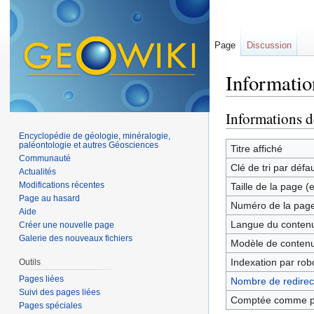
Page
Discussion
Informatio
Aller à :
navigation
,
Informations d
Encyclopédie de géologie, minéralogie,
paléontologie et autres Géosciences
Titre affiché
Communauté
Clé de tri par défa
Actualités
Modifications récentes
Taille de la page (
Page au hasard
Numéro de la pag
Aide
Langue du contenu
Créer une nouvelle page
Galerie des nouveaux fichiers
Modèle de contenu
Indexation par rob
Outils
Pages liées
Nombre de redirect
Suivi des pages liées
Comptée comme p
Pages spéciales