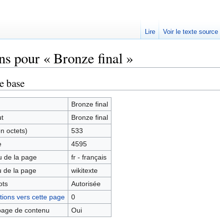
Lire
Voir le texte source
ns pour « Bronze final »
rechercher
e base
Bronze final
ut
Bronze final
en octets)
533
e
4595
 de la page
fr - français
 de la page
wikitexte
ots
Autorisée
ions vers cette page
0
age de contenu
Oui