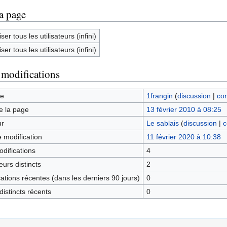
la page
ser tous les utilisateurs (infini)
ser tous les utilisateurs (infini)
 modifications
ge
1frangin
(
discussion
|
con
e la page
13 février 2010 à 08:25
ur
Le sablais
(
discussion
|
c
e modification
11 février 2020 à 10:38
difications
4
urs distincts
2
tions récentes (dans les derniers 90 jours)
0
istincts récents
0