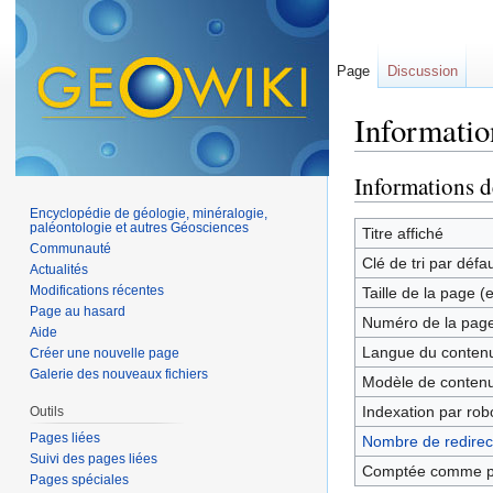
Page
Discussion
Informatio
Aller à :
navigation
,
Informations d
Encyclopédie de géologie, minéralogie,
paléontologie et autres Géosciences
Titre affiché
Communauté
Clé de tri par défa
Actualités
Modifications récentes
Taille de la page (
Page au hasard
Numéro de la pag
Aide
Langue du contenu
Créer une nouvelle page
Galerie des nouveaux fichiers
Modèle de contenu
Indexation par rob
Outils
Pages liées
Nombre de redirect
Suivi des pages liées
Comptée comme p
Pages spéciales