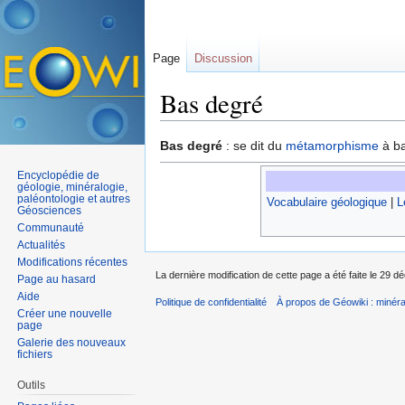
Page
Discussion
Bas degré
Aller à :
navigation
,
rechercher
Bas degré
: se dit du
métamorphisme
à ba
Encyclopédie de
géologie, minéralogie,
paléontologie et autres
Vocabulaire géologique
|
L
Géosciences
Communauté
Actualités
Modifications récentes
La dernière modification de cette page a été faite le 29 
Page au hasard
Aide
Politique de confidentialité
À propos de Géowiki : minérau
Créer une nouvelle
page
Galerie des nouveaux
fichiers
Outils