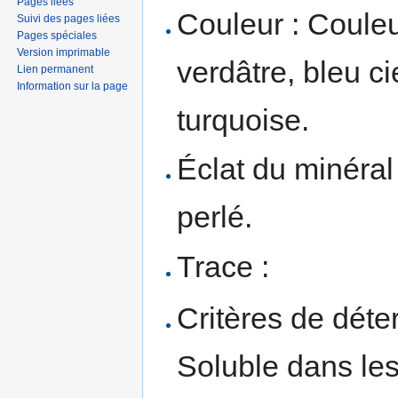
Pages liées
Couleur : Couleu
Suivi des pages liées
Pages spéciales
Version imprimable
verdâtre, bleu ci
Lien permanent
Information sur la page
turquoise.
Éclat du minéral
perlé.
Trace :
Critères de déte
Soluble dans le