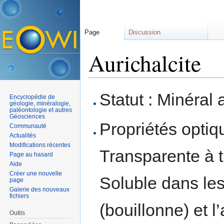
Page
Discussion
Aurichalcite
Aller à :
navigation
,
rechercher
Statut : Minéral 
Encyclopédie de
géologie, minéralogie,
paléontologie et autres
Géosciences
Propriétés optiqu
Communauté
Actualités
Modifications récentes
Transparente à t
Page au hasard
Aide
Créer une nouvelle
Soluble dans le
page
Galerie des nouveaux
fichiers
(bouillonne) et 
Outils