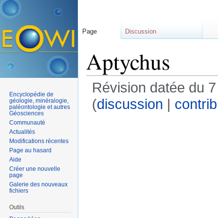
Page
Discussion
Aptychus
Révision datée du 7
Encyclopédie de
(
discussion
|
contrib
géologie, minéralogie,
paléontologie et autres
Géosciences
Communauté
Actualités
Modifications récentes
Page au hasard
Aide
Créer une nouvelle
page
Galerie des nouveaux
fichiers
Outils