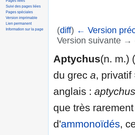
Pages liées
Suivi des pages liées
Pages spéciales
Version imprimable
Lien permanent
(
diff
)
← Version pré
Information sur la page
Version suivante → (
Aller à :
navigation
,
rechercher
Aptychus
(n. m.) 
du grec
a
, privati
anglais :
aptychu
que très rarement 
d'
ammonoïdés
, c