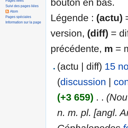
bouton en bas.
Pages liées
Suivi des pages liées
Atom
Légende :
(actu)
=
Pages spéciales
Information sur la page
version,
(diff)
= di
précédente,
m
= m
(actu | diff)
15 n
(
discussion
|
con
(+3 659)
‎
. .
(Nou
n. m. pl. [angl
Céphalopodes
f