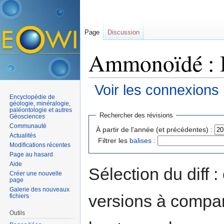
Page
Discussion
Ammonoïdé : H
Voir les connexions
Encyclopédie de
Aller à :
navigation
,
rechercher
géologie, minéralogie,
paléontologie et autres
Rechercher des révisions
Géosciences
Communauté
À partir de l'année (et précédentes) :
Actualités
Filtrer les
balises
:
Modifications récentes
Page au hasard
Aide
Sélection du diff 
Créer une nouvelle
page
Galerie des nouveaux
versions à compar
fichiers
Outils