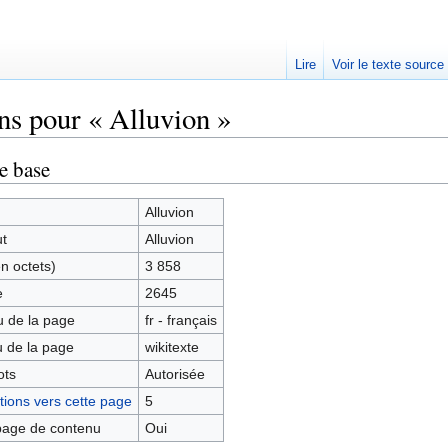
Lire
Voir le texte source
ns pour « Alluvion »
rechercher
e base
Alluvion
ut
Alluvion
en octets)
3 858
e
2645
 de la page
fr - français
 de la page
wikitexte
ots
Autorisée
ions vers cette page
5
age de contenu
Oui