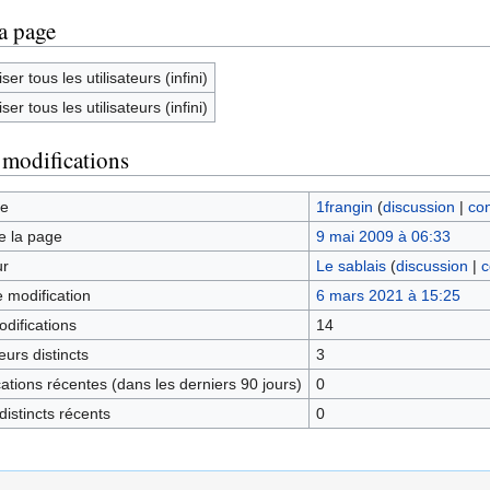
la page
ser tous les utilisateurs (infini)
ser tous les utilisateurs (infini)
 modifications
ge
1frangin
(
discussion
|
con
e la page
9 mai 2009 à 06:33
ur
Le sablais
(
discussion
|
c
e modification
6 mars 2021 à 15:25
difications
14
urs distincts
3
tions récentes (dans les derniers 90 jours)
0
istincts récents
0