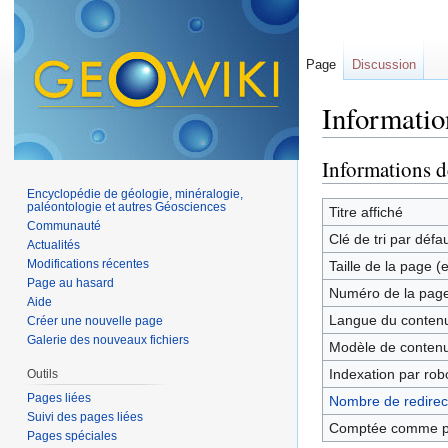
Page
Discussion
Informatio
Aller à :
navigation
,
Informations d
Encyclopédie de géologie, minéralogie,
paléontologie et autres Géosciences
Titre affiché
Communauté
Clé de tri par défa
Actualités
Modifications récentes
Taille de la page (
Page au hasard
Numéro de la pag
Aide
Langue du contenu
Créer une nouvelle page
Galerie des nouveaux fichiers
Modèle de contenu
Indexation par rob
Outils
Pages liées
Nombre de redirect
Suivi des pages liées
Comptée comme p
Pages spéciales