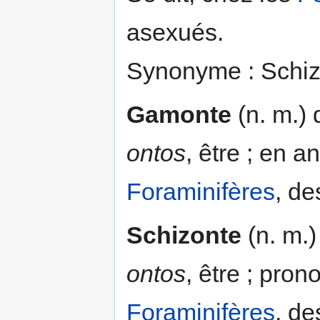
asexués.
Synonyme : Schiz
Gamonte
(n. m.) 
ontos
, être ; en a
Foraminifères
, de
Schizonte
(n. m.
ontos
, être ; pron
Foraminifères
, de