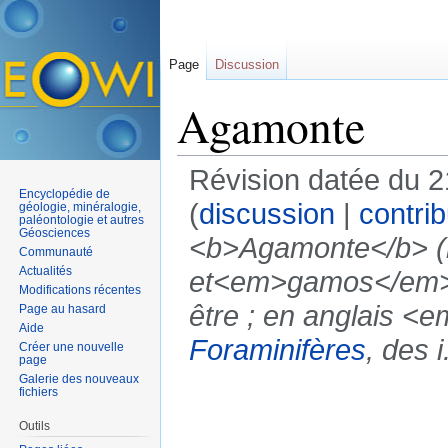
Page
Discussion
Agamonte
Révision datée du 2
Encyclopédie de
(
discussion
|
contrib
géologie, minéralogie,
paléontologie et autres
Géosciences
<b>Agamonte</b> (n
Communauté
Actualités
et<em>gamos</em>,
Modifications récentes
être ; en anglais <
Page au hasard
Aide
Foraminifères
, des i.
Créer une nouvelle
page
Galerie des nouveaux
fichiers
Outils