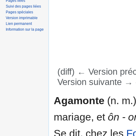
Pages liées
Suivi des pages liées
Pages spéciales
Version imprimable
Lien permanent
Information sur la page
(diff) ← Version préc
Version suivante → (
Aller à :
navigation
,
rechercher
Agamonte
(n. m.
mariage, et
ôn - o
Se dit, chez les
Fo