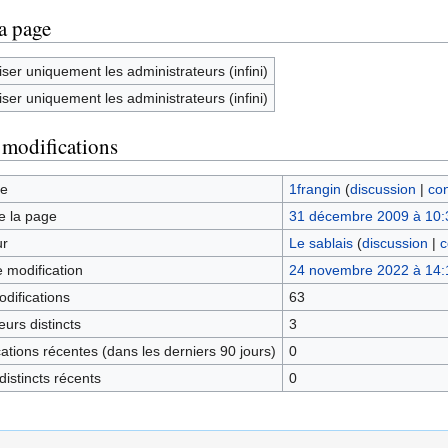
la page
iser uniquement les administrateurs (infini)
iser uniquement les administrateurs (infini)
 modifications
ge
1frangin
(
discussion
|
con
e la page
31 décembre 2009 à 10:
ur
Le sablais
(
discussion
|
c
e modification
24 novembre 2022 à 14:
difications
63
urs distincts
3
tions récentes (dans les derniers 90 jours)
0
istincts récents
0