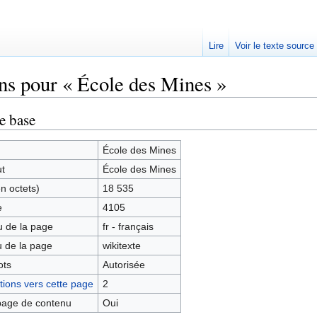
Lire
Voir le texte source
ns pour « École des Mines »
rechercher
e base
École des Mines
ut
École des Mines
en octets)
18 535
e
4105
 de la page
fr - français
 de la page
wikitexte
ots
Autorisée
ions vers cette page
2
age de contenu
Oui