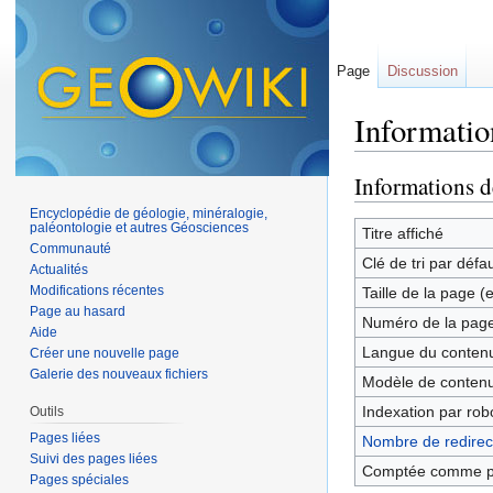
Page
Discussion
Informatio
Aller à :
navigation
,
Informations d
Encyclopédie de géologie, minéralogie,
paléontologie et autres Géosciences
Titre affiché
Communauté
Clé de tri par défa
Actualités
Modifications récentes
Taille de la page (
Page au hasard
Numéro de la pag
Aide
Langue du contenu
Créer une nouvelle page
Galerie des nouveaux fichiers
Modèle de contenu
Indexation par rob
Outils
Pages liées
Nombre de redirect
Suivi des pages liées
Comptée comme p
Pages spéciales