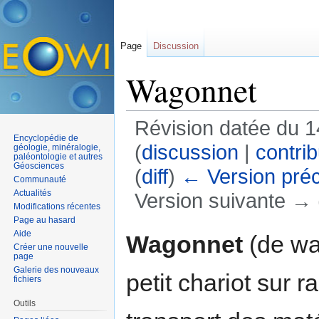
Page
Discussion
Wagonnet
Révision datée du 1
Encyclopédie de
(
discussion
|
contrib
géologie, minéralogie,
paléontologie et autres
Géosciences
(
diff
)
← Version pré
Communauté
Actualités
Version suivante → (
Modifications récentes
Aller à :
navigation
,
rechercher
Page au hasard
Aide
Wagonnet
(de wa
Créer une nouvelle
page
Galerie des nouveaux
petit chariot sur r
fichiers
Outils