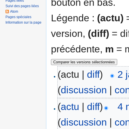
bouton en bas.
Pages liées
Suivi des pages liées
Atom
Légende :
(actu)
=
Pages spéciales
Information sur la page
version,
(diff)
= di
précédente,
m
= m
(actu |
diff
)
2 
(
discussion
|
con
(
actu
|
diff
)
4 
(
discussion
|
con