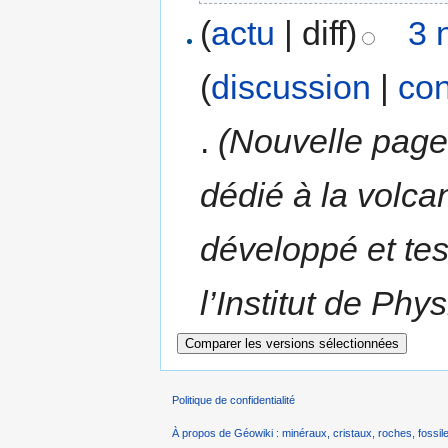
(
actu
| diff)
3 
(
discussion
|
con
.
(Nouvelle page
dédié à la volc
développé et tes
l’Institut de Phy
Politique de confidentialité
À propos de Géowiki : minéraux, cristaux, roches, fossile