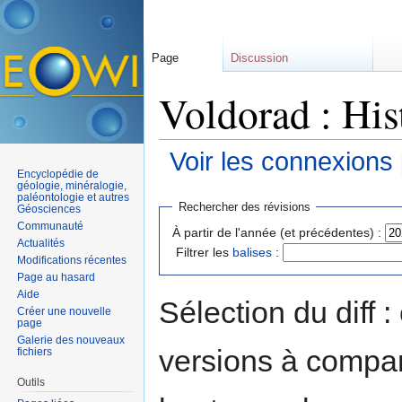
Page
Discussion
Voldorad : His
Voir les connexions
Encyclopédie de
Aller à :
navigation
,
rechercher
géologie, minéralogie,
paléontologie et autres
Rechercher des révisions
Géosciences
Communauté
À partir de l'année (et précédentes) :
Actualités
Filtrer les
balises
:
Modifications récentes
Page au hasard
Aide
Sélection du diff 
Créer une nouvelle
page
Galerie des nouveaux
versions à compar
fichiers
Outils