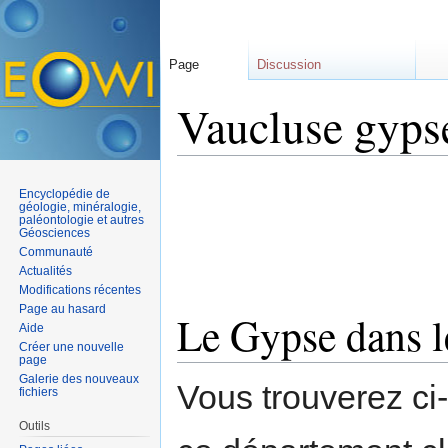
Page
Discussion
Vaucluse gyps
Aller à :
navigation
,
rechercher
Encyclopédie de
géologie, minéralogie,
paléontologie et autres
Géosciences
Communauté
Actualités
Modifications récentes
Page au hasard
Le Gypse dans l
Aide
Créer une nouvelle
page
Galerie des nouveaux
Vous trouverez ci
fichiers
Outils