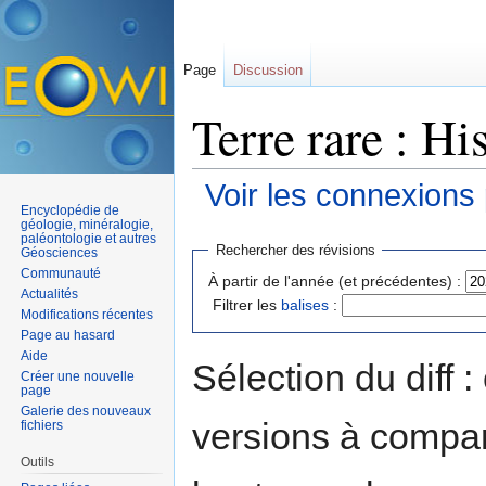
Page
Discussion
Terre rare : Hi
Voir les connexions
Encyclopédie de
Aller à :
navigation
,
rechercher
géologie, minéralogie,
paléontologie et autres
Rechercher des révisions
Géosciences
Communauté
À partir de l'année (et précédentes) :
Actualités
Filtrer les
balises
:
Modifications récentes
Page au hasard
Aide
Sélection du diff 
Créer une nouvelle
page
Galerie des nouveaux
versions à compar
fichiers
Outils