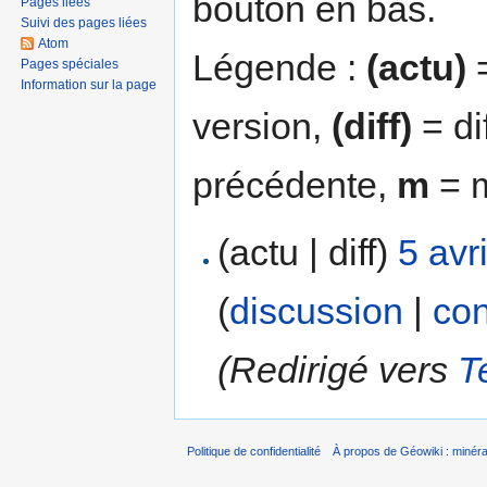
bouton en bas.
Pages liées
Suivi des pages liées
Atom
Légende :
(actu)
=
Pages spéciales
Information sur la page
version,
(diff)
= di
précédente,
m
= m
(actu | diff)
5 avr
(
discussion
|
con
(Redirigé vers
T
Politique de confidentialité
À propos de Géowiki : minérau