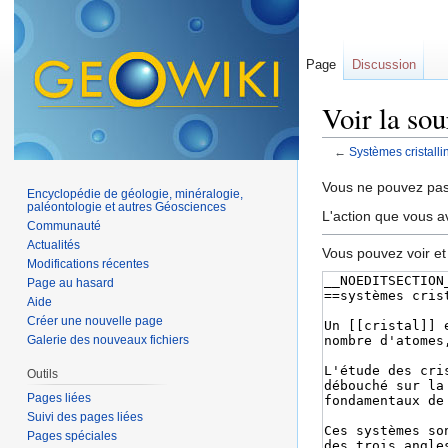
Page
Discussion
Voir la sou
←
Systèmes cristalli
Aller à :
navigation
,
Vous ne pouvez pas 
Encyclopédie de géologie, minéralogie,
paléontologie et autres Géosciences
L'action que vous a
Communauté
Actualités
Vous pouvez voir et
Modifications récentes
Page au hasard
Aide
Créer une nouvelle page
Galerie des nouveaux fichiers
Outils
Pages liées
Suivi des pages liées
Pages spéciales