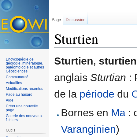
Page
Discussion
Sturtien
Aller à :
navigation
,
rechercher
Sturtien
,
sturtien
Encyclopédie de
géologie, minéralogie,
paléontologie et autres
Géosciences
anglais
Sturtian
: 
Communauté
Actualités
Modifications récentes
de la
période
du
C
Page au hasard
Aide
Créer une nouvelle
Bornes en
Ma
: 
page
Galerie des nouveaux
fichiers
Varanginien
)
Outils