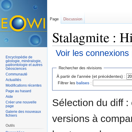
Page
Discussion
Stalagmite : H
Voir les connexions
Encyclopédie de
Aller à :
navigation
,
rechercher
géologie, minéralogie,
paléontologie et autres
Rechercher des révisions
Géosciences
Communauté
À partir de l'année (et précédentes) :
Actualités
Filtrer les
balises
:
Modifications récentes
Page au hasard
Aide
Sélection du diff 
Créer une nouvelle
page
Galerie des nouveaux
versions à compar
fichiers
Outils