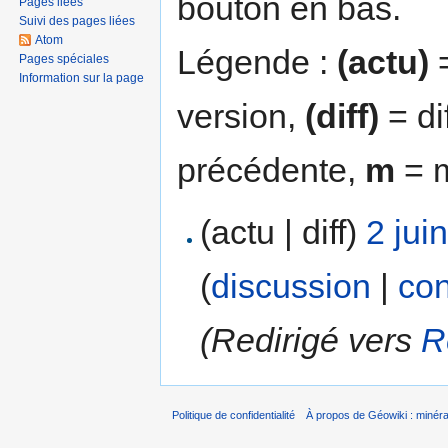
bouton en bas.
Pages liées
Suivi des pages liées
Atom
Légende :
(actu)
=
Pages spéciales
Information sur la page
version,
(diff)
= di
précédente,
m
= m
(actu | diff)
2 jui
(
discussion
|
con
(Redirigé vers
R
Politique de confidentialité
À propos de Géowiki : minérau