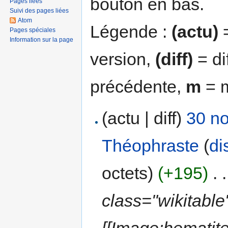
bouton en bas.
Pages liées
Suivi des pages liées
Atom
Légende :
(actu)
=
Pages spéciales
Information sur la page
version,
(diff)
= di
précédente,
m
= m
(actu | diff)
30 n
Théophraste
(
di
octets)
(+195)
‎
. .
class="wikitable"
[[Image:hematite