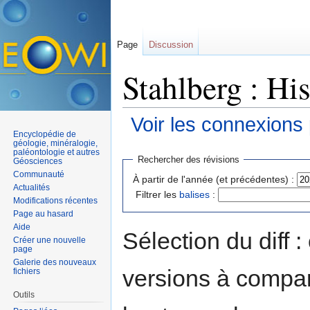
Page
Discussion
Stahlberg : Hi
Voir les connexions
Encyclopédie de
Aller à :
navigation
,
rechercher
géologie, minéralogie,
paléontologie et autres
Rechercher des révisions
Géosciences
Communauté
À partir de l'année (et précédentes) :
Actualités
Filtrer les
balises
:
Modifications récentes
Page au hasard
Aide
Sélection du diff 
Créer une nouvelle
page
Galerie des nouveaux
versions à compar
fichiers
Outils