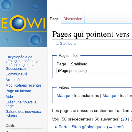
Page
Discussion
Pages qui pointent vers
←
Stahlberg
Aller à :
navigation
,
rechercher
Pages liées
Encyclopédie de
géologie, minéralogie,
Page :
paléontologie et autres
Géosciences
Communauté
Actualités
Modifications récentes
Filtres
Page au hasard
Masquer
les inclusions |
Masquer
les lie
Aide
Créer une nouvelle
page
Les pages ci-dessous contiennent un lien 
Galerie des nouveaux
fichiers
Voir (50 précédentes | 50 suivantes) (
20
|
Outils
Portail Sites géologiques
‎
(
← liens
)