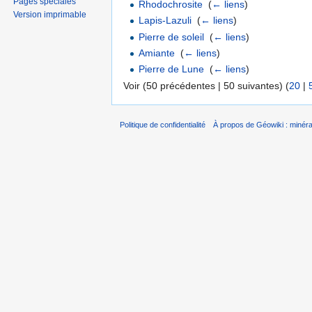
Pages spéciales
Rhodochrosite
‎
(
← liens
)
Version imprimable
Lapis-Lazuli
‎
(
← liens
)
Pierre de soleil
‎
(
← liens
)
Amiante
‎
(
← liens
)
Pierre de Lune
‎
(
← liens
)
Voir (50 précédentes | 50 suivantes) (
20
|
Politique de confidentialité
À propos de Géowiki : minérau