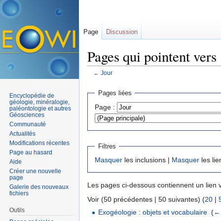
Page
Discussion
Pages qui pointent vers 
←
Jour
Aller à :
navigation
,
rechercher
Pages liées
Encyclopédie de
géologie, minéralogie,
Page :
paléontologie et autres
Géosciences
Communauté
Actualités
Modifications récentes
Filtres
Page au hasard
Masquer
les inclusions |
Masquer
les lie
Aide
Créer une nouvelle
page
Les pages ci-dessous contiennent un lien 
Galerie des nouveaux
fichiers
Voir (50 précédentes | 50 suivantes) (
20
|
Outils
Exogéologie : objets et vocabulaire
‎
(
← 