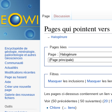
Page
Discussion
Pages qui pointent vers
←
Halogénure
Aller à :
navigation
,
rechercher
Pages liées
Encyclopédie de
géologie, minéralogie,
Page :
paléontologie et autres
Géosciences
Communauté
Actualités
Modifications récentes
Filtres
Page au hasard
Masquer
les inclusions |
Masquer
les lie
Aide
Créer une nouvelle
page
Les pages ci-dessous contiennent un lien 
Galerie des nouveaux
fichiers
Voir (50 précédentes | 50 suivantes) (
20
|
Outils
Chlore
‎
(
← liens
)