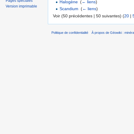
Pages spéciales
Halogène
‎
(
← liens
)
Version imprimable
Scandium
‎
(
← liens
)
Voir (50 précédentes | 50 suivantes) (
20
|
Politique de confidentialité
À propos de Géowiki : minérau