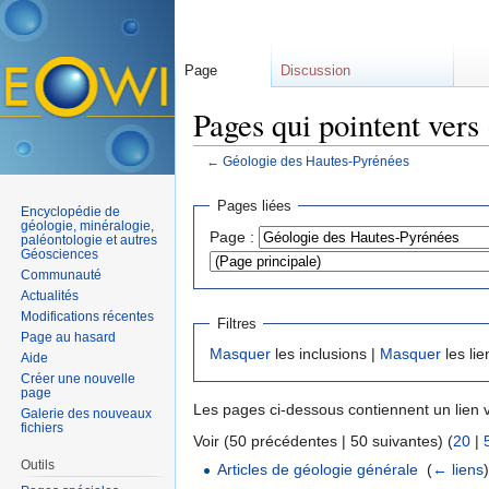
Page
Discussion
Pages qui pointent ver
←
Géologie des Hautes-Pyrénées
Aller à :
navigation
,
rechercher
Pages liées
Encyclopédie de
géologie, minéralogie,
Page :
paléontologie et autres
Géosciences
Communauté
Actualités
Modifications récentes
Filtres
Page au hasard
Masquer
les inclusions |
Masquer
les lie
Aide
Créer une nouvelle
page
Les pages ci-dessous contiennent un lien 
Galerie des nouveaux
fichiers
Voir (50 précédentes | 50 suivantes) (
20
|
Outils
Articles de géologie générale
‎
(
← liens