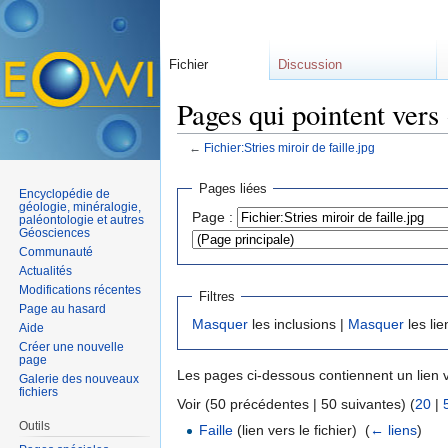
Fichier
Discussion
Pages qui pointent vers 
←
Fichier:Stries miroir de faille.jpg
Aller à :
navigation
,
rechercher
Pages liées
Encyclopédie de
géologie, minéralogie,
Page :
paléontologie et autres
Géosciences
Communauté
Actualités
Modifications récentes
Filtres
Page au hasard
Masquer
les inclusions |
Masquer
les lie
Aide
Créer une nouvelle
page
Les pages ci-dessous contiennent un lien 
Galerie des nouveaux
fichiers
Voir (50 précédentes | 50 suivantes) (
20
|
Outils
Faille
(lien vers le fichier) ‎
(
← liens
)