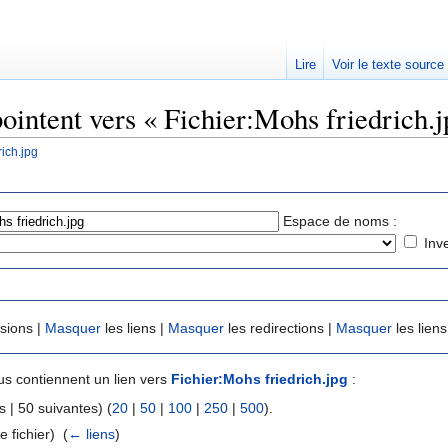
Lire
Voir le texte source
ointent vers « Fichier:Mohs friedrich.j
rich.jpg
rechercher
Espace de noms :
Inv
usions |
Masquer
les liens |
Masquer
les redirections |
Masquer
les liens
s contiennent un lien vers
Fichier:Mohs friedrich.jpg
:
 | 50 suivantes) (
20
|
50
|
100
|
250
|
500
).
e fichier) ‎
(
← liens
)