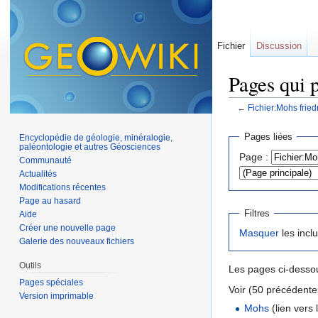
Fichier
Discussion
Pages qui p
←
Fichier:Mohs fried
Aller à :
navigation
,
Pages liées
Encyclopédie de géologie, minéralogie,
paléontologie et autres Géosciences
Page :
Communauté
Actualités
Modifications récentes
Page au hasard
Filtres
Aide
Créer une nouvelle page
Masquer
les incl
Galerie des nouveaux fichiers
Outils
Les pages ci-dessou
Pages spéciales
Voir (50 précédentes
Version imprimable
Mohs
(lien vers l