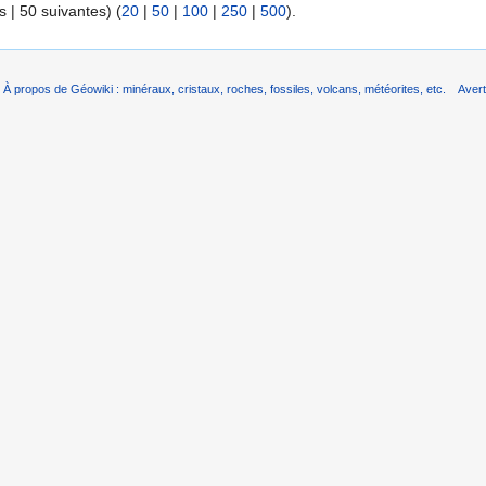
 | 50 suivantes) (
20
|
50
|
100
|
250
|
500
).
À propos de Géowiki : minéraux, cristaux, roches, fossiles, volcans, météorites, etc.
Aver