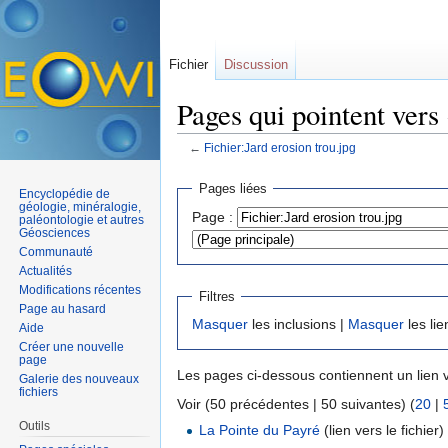
Fichier
Discussion
Pages qui pointent vers 
←
Fichier:Jard erosion trou.jpg
Aller à :
navigation
,
rechercher
Pages liées
Encyclopédie de
géologie, minéralogie,
Page :
paléontologie et autres
Géosciences
Communauté
Actualités
Modifications récentes
Filtres
Page au hasard
Masquer
les inclusions |
Masquer
les lie
Aide
Créer une nouvelle
page
Les pages ci-dessous contiennent un lien 
Galerie des nouveaux
fichiers
Voir (50 précédentes | 50 suivantes) (
20
|
Outils
La Pointe du Payré
(lien vers le fichier) 