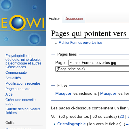
Fichier
Discussion
Pages qui pointent vers
←
Fichier:Formes ouvertes.jpg
Aller à :
navigation
,
rechercher
Pages liées
Encyclopédie de
géologie, minéralogie,
Page :
paléontologie et autres
Géosciences
Communauté
Actualités
Modifications récentes
Filtres
Page au hasard
Masquer
les inclusions |
Masquer
les lie
Aide
Créer une nouvelle
page
Les pages ci-dessous contiennent un lien 
Galerie des nouveaux
fichiers
Voir (50 précédentes | 50 suivantes) (
20
|
Outils
Cristallographie
(lien vers le fichier) ‎
(
←