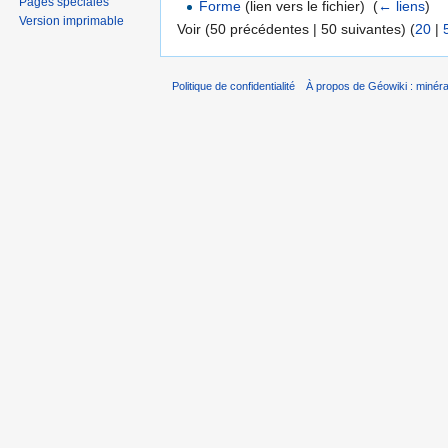
Pages spéciales
Forme
(lien vers le fichier) ‎
(
← liens
)
Version imprimable
Voir (50 précédentes | 50 suivantes) (
20
|
Politique de confidentialité
À propos de Géowiki : minérau