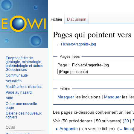
Fichier
Discussion
Pages qui pointent vers
←
Fichier:Aragonite-.jpg
Aller à :
navigation
,
rechercher
Pages liées
Encyclopédie de
géologie, minéralogie,
Page :
paléontologie et autres
Géosciences
Communauté
Actualités
Modifications récentes
Filtres
Page au hasard
Masquer
les inclusions |
Masquer
les lie
Aide
Créer une nouvelle
page
Les pages ci-dessous contiennent un lien 
Galerie des nouveaux
fichiers
Voir (50 précédentes | 50 suivantes) (
20
|
Outils
Aragonite
(lien vers le fichier) ‎
(
← liens