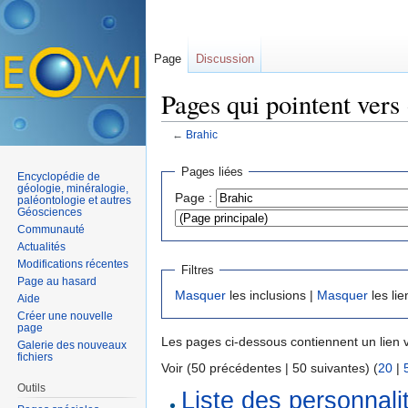
Page
Discussion
Pages qui pointent vers
←
Brahic
Aller à :
navigation
,
rechercher
Pages liées
Encyclopédie de
géologie, minéralogie,
Page :
paléontologie et autres
Géosciences
Communauté
Actualités
Modifications récentes
Filtres
Page au hasard
Masquer
les inclusions |
Masquer
les lie
Aide
Créer une nouvelle
page
Les pages ci-dessous contiennent un lien 
Galerie des nouveaux
fichiers
Voir (50 précédentes | 50 suivantes) (
20
|
Outils
Liste des personnali