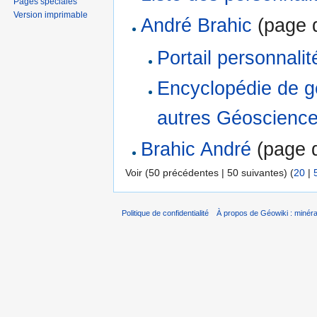
Pages spéciales
Version imprimable
André Brahic
(page d
Portail personnalit
Encyclopédie de gé
autres Géoscienc
Brahic André
(page d
Voir (50 précédentes | 50 suivantes) (
20
|
Politique de confidentialité
À propos de Géowiki : minérau