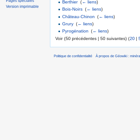
Pages spéciales
Berthier
‎
(
← liens
)
Version imprimable
Bois-Noirs
‎
(
← liens
)
Château-Chinon
‎
(
← liens
)
Grury
‎
(
← liens
)
Pyrogénation
‎
(
← liens
)
Voir (50 précédentes | 50 suivantes) (
20
|
Politique de confidentialité
À propos de Géowiki : minérau