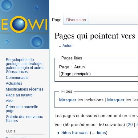
Page
Discussion
Pages qui pointent vers
←
Autun
Aller à :
navigation
,
rechercher
Pages liées
Encyclopédie de
géologie, minéralogie,
Page :
paléontologie et autres
Géosciences
Communauté
Actualités
Modifications récentes
Filtres
Page au hasard
Masquer
les inclusions |
Masquer
les lie
Aide
Créer une nouvelle
page
Les pages ci-dessous contiennent un lien 
Galerie des nouveaux
fichiers
Voir (50 précédentes | 50 suivantes) (
20
|
Outils
Sites français
‎
(
← liens
)