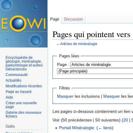
Page
Discussion
Pages qui pointent vers
←
Articles de minéralogie
Aller à :
navigation
,
rechercher
Pages liées
Encyclopédie de
géologie, minéralogie,
Page :
paléontologie et autres
Géosciences
Communauté
Actualités
Modifications récentes
Filtres
Page au hasard
Masquer
les inclusions |
Masquer
les lie
Aide
Créer une nouvelle
page
Les pages ci-dessous contiennent un lien 
Galerie des nouveaux
fichiers
Voir (50 précédentes | 50 suivantes) (
20
|
Outils
Portail Minéralogie
‎
(
← liens
)