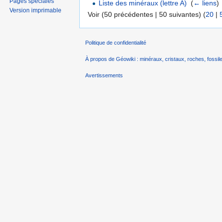
Pages spéciales
Liste des minéraux (lettre A)
‎
(
← liens
)
Version imprimable
Voir (50 précédentes | 50 suivantes) (
20
|
Politique de confidentialité
À propos de Géowiki : minéraux, cristaux, roches, fossile
Avertissements