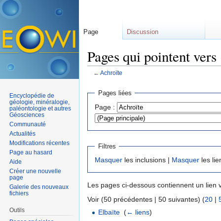
Page
Discussion
Pages qui pointent vers
←
Achroïte
Aller à :
navigation
,
rechercher
Pages liées
Encyclopédie de
géologie, minéralogie,
Page :
paléontologie et autres
Géosciences
Communauté
Actualités
Modifications récentes
Filtres
Page au hasard
Masquer
les inclusions |
Masquer
les lie
Aide
Créer une nouvelle
page
Les pages ci-dessous contiennent un lien 
Galerie des nouveaux
fichiers
Voir (50 précédentes | 50 suivantes) (
20
|
Outils
Elbaïte
‎
(
← liens
)