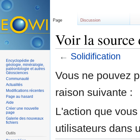
Page
Discussion
Voir la source 
←
Solidification
Encyclopédie de
Aller à :
navigation
,
rechercher
géologie, minéralogie,
paléontologie et autres
Vous ne pouvez pa
Géosciences
Communauté
Actualités
raison suivante :
Modifications récentes
Page au hasard
Aide
L'action que vous
Créer une nouvelle
page
Galerie des nouveaux
fichiers
utilisateurs dans
Outils