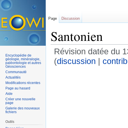
Page
Discussion
Santonien
Révision datée du 1
Encyclopédie de
(
discussion
|
contrib
géologie, minéralogie,
paléontologie et autres
Géosciences
Communauté
Actualités
Modifications récentes
Page au hasard
Aide
Créer une nouvelle
page
Galerie des nouveaux
fichiers
Outils