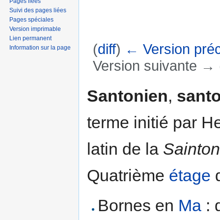
Pages liées
Suivi des pages liées
Pages spéciales
Version imprimable
Lien permanent
(
diff
)
← Version pré
Information sur la page
Version suivante → (
Aller à :
navigation
,
rechercher
Santonien
,
santo
terme initié par H
latin de la
Sainto
Quatrième
étage
Bornes en
Ma
: 