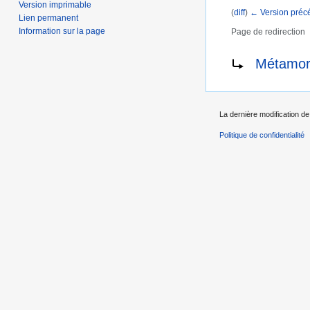
Version imprimable
(
diff
)
← Version préc
Lien permanent
Information sur la page
Page de redirection
Aller à :
navigation
,
Rediriger vers :
Métamor
La dernière modification de
Politique de confidentialité