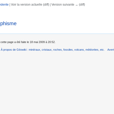
édente
| Voir la version actuelle (diff) | Version suivante → (diff)
rechercher
phisme
 cette page a été faite le 18 mai 2009 à 20:52.
À propos de Géowiki : minéraux, cristaux, roches, fossiles, volcans, météorites, etc.
Aver