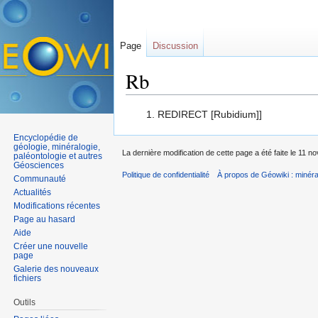
Page
Discussion
Rb
Aller à :
navigation
,
rechercher
REDIRECT [Rubidium]]
Encyclopédie de
géologie, minéralogie,
La dernière modification de cette page a été faite le 11 
paléontologie et autres
Géosciences
Politique de confidentialité
À propos de Géowiki : minérau
Communauté
Actualités
Modifications récentes
Page au hasard
Aide
Créer une nouvelle
page
Galerie des nouveaux
fichiers
Outils